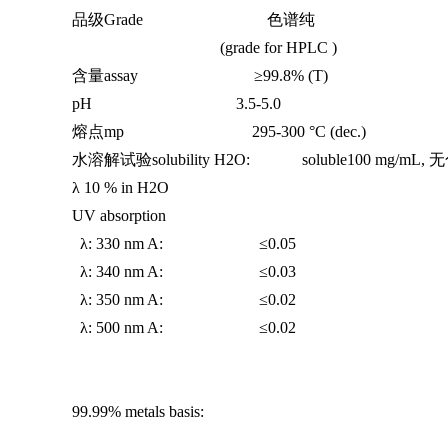
品级Grade 色谱纯
(grade for HPLC )
含量assay ≥99.8% (T)
pH 3.5-5.0
熔点mp 295-300 °C (dec.)
水溶解试验solubility H2O: soluble100 mg/mL,
λ 10 % in H2O
UV absorption
λ: 330 nm A: ≤0.05
λ: 340 nm A: ≤0.03
λ: 350 nm A: ≤0.02
λ: 500 nm A: ≤0.02
99.99% metals basis: