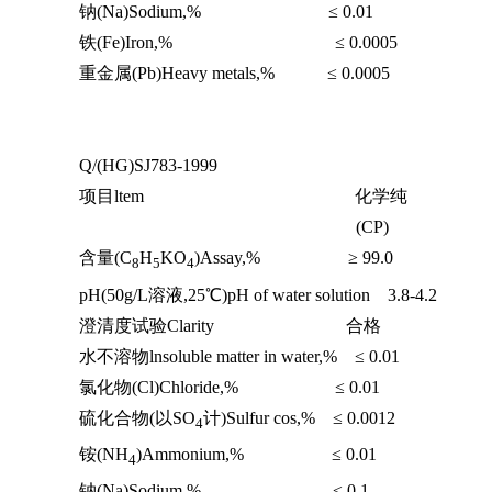
钠(Na)Sodium,% ≤ 0.01
铁(Fe)Iron,% ≤ 0.0005
重金属(Pb)Heavy metals,% ≤ 0.0005
Q/(HG)SJ783-1999
项目ltem 化学纯
(CP)
含量(C
H
KO
)Assay,% ≥ 99.0
8
5
4
pH(50g/L溶液,25℃)pH of water solution 3.8-4.2
澄清度试验Clarity 合格
水不溶物lnsoluble matter in water,% ≤ 0.01
氯化物(Cl)Chloride,% ≤ 0.01
硫化合物(以SO
计)Sulfur cos,% ≤ 0.0012
4
铵(NH
)Ammonium,% ≤ 0.01
4
钠(Na)Sodium,% ≤ 0.1