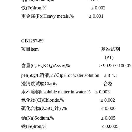
铁(Fe)Iron,% ≤ 0.002
重金属(Pb)Heavy metals,% ≤ 0.001
GB1257-89
项目ltem 基准试剂
(PT)
含量(C
H
KO
)Assay,% ≥ 99.90～100.05
8
5
4
pH(50g/L溶液,25℃)pH of water solution 3.8-4.1
澄清度试验Clarity 合格
水不溶物lnsoluble matter in water,% ≤ 0.003
氯化物(Cl)Chloride,% ≤ 0.002
硫化合物(以SO
计) ,% ≤ 0.006
4
钠(Na)Sodium,% ≤ 0.005
铁(Fe)Iron,% ≤ 0.0005